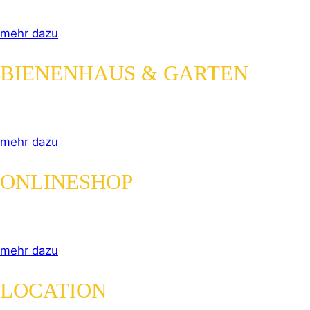
Erleben Sie unsere Imkerei im Waldviertel hautnah.
mehr dazu
BIENENHAUS & GARTEN
Einblick in unsere nachhaltige Honigproduktion.
mehr dazu
ONLINESHOP
Bio Honig aus Niederösterreich direkt vom Imker.
mehr dazu
LOCATION