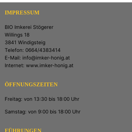
IMPRESSUM
BIO Imkerei Stögerer
Willings 18
3841 Windigsteig
Telefon: 0664/4383414
E-Mail: info@imker-honig.at
Internet: www.imker-honig.at
ÖFFNUNGSZEITEN
Freitag: von 13:30 bis 18:00 Uhr
Samstag: von 9:00 bis 18:00 Uhr
FÜHRUNGEN