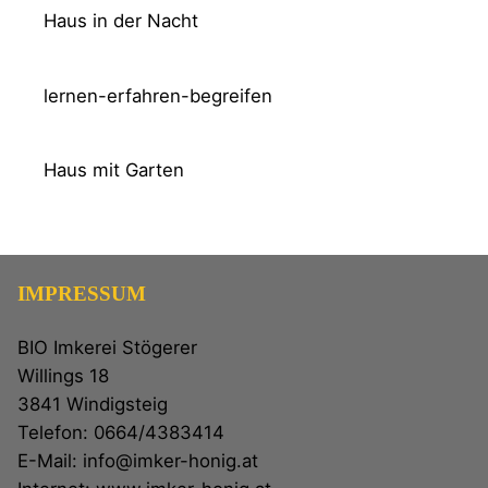
Haus in der Nacht
lernen-erfahren-begreifen
Haus mit Garten
IMPRESSUM
BIO Imkerei Stögerer
Willings 18
3841 Windigsteig
Telefon: 0664/4383414
E-Mail: info@imker-honig.at