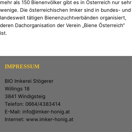
mehr als 150 Bienenvölker gibt es in Österreich nur sehr
wenige. Die österreichischen Imker sind in bundes- und
landesweit tätigen Bienenzuchtverbänden organisiert,
deren Dachorganisation der Verein „Biene Österreich“
ist.
IMPRESSUM
BIO Imkerei Stögerer
Willings 18
3841 Windigsteig
Telefon: 0664/4383414
E-Mail: info@imker-honig.at
Internet: www.imker-honig.at